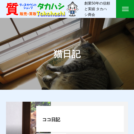
創業50年の信頼
と実績 タカハ
シ商会
猫日記
ココ日記