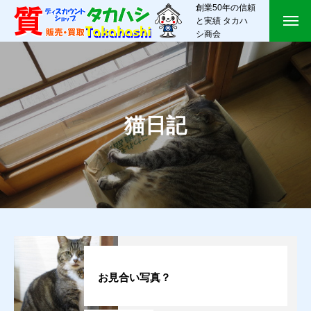
創業50年の信頼
と実績 タカハ
シ商会
猫日記
お見合い写真？