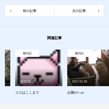
前の記事
次の記事
質預かり
買取り
販売
関連記事
お問合せ
猫日記
猫日記
猫日記
質預かり
買取り
販売
お問合せ
猫日記
2018.02.21
2017.01.30
ココはここまで
お隣のハル