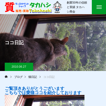
創業50年の信頼
と実績 タカハ
シ商会
ココ日記
2010.06.27
ブログ
猫日記
ココ日記
ご覧頂きありがとうございます
こちらでは愛猫ココを紹介しております