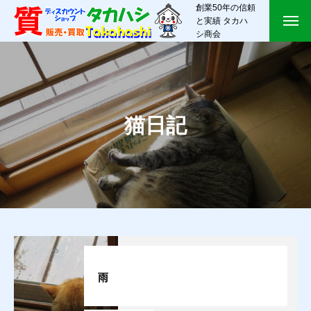
創業50年の信頼
と実績 タカハ
シ商会
猫日記
雨