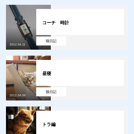
コーチ 時計
猫日記
2012.04.11
昼寝
猫日記
2012.04.06
質預かり
トラ編
買取り