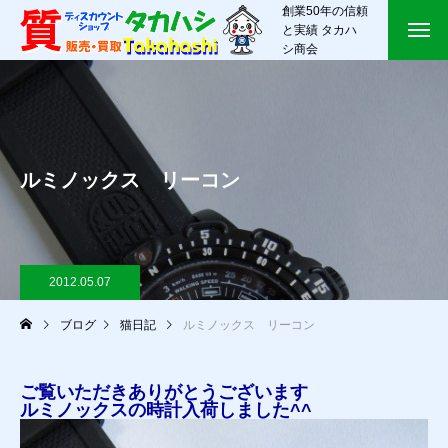
創業50年の信頼
と実績 タカハ
シ商会
ルミノックス リーコン
2012.05.07
ブログ
猫日記
ルミノックス リーコン
ご覧いただきありがとうございます
ルミノックスの時計入荷しました^^