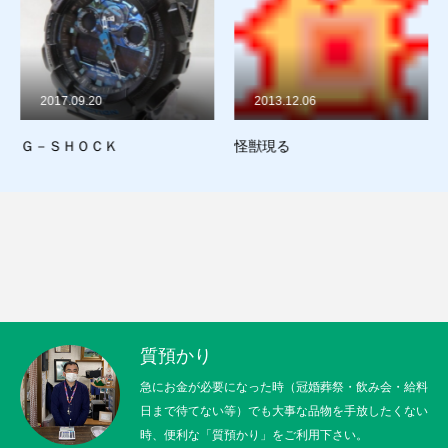
2017.09.20
2013.12.06
Ｇ－ＳＨＯＣＫ
怪獣現る
質預かり
急にお金が必要になった時（冠婚葬祭・飲み会・給料
日まで待てない等）でも大事な品物を手放したくない
時、便利な「質預かり」をご利用下さい。