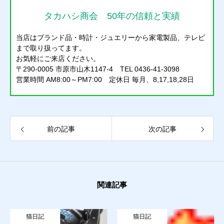
タカハシ商会 50年の信頼と実績
当店はブランド品・時計・ジュエリーから家電製品、テレビ
まで取り扱ってます。
お気軽にご来店ください。
〒290-0005 市原市山木1147-4 TEL 0436-41-3098
質預かり
営業時間 AM8:00～PM7:00 定休日 毎月、8,17,18,28日
買取り
販売
前の記事
次の記事
お問合せ
猫日記
関連記事
質預かり
買取り
販売
お問合せ
猫日記
猫日記
猫日記