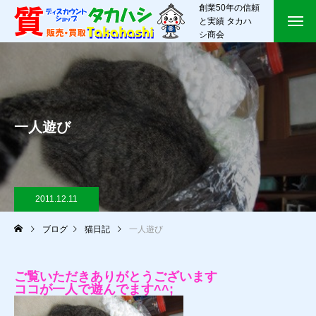
創業50年の信頼
と実績 タカハ
シ商会
一人遊び
2011.12.11
ブログ
猫日記
一人遊び
ご覧いただきありがとうございます
ココが一人で遊んでます^^;