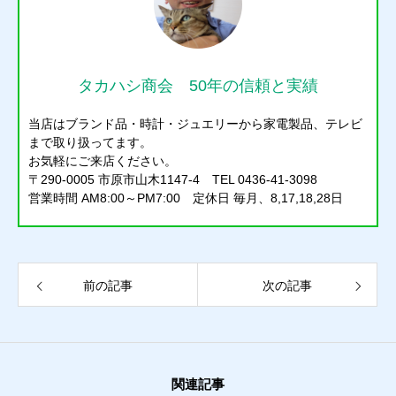
買取り
販売
タカハシ商会 50年の信頼と実績
お問合せ
当店はブランド品・時計・ジュエリーから家電製品、テレビ
まで取り扱ってます。
猫日記
お気軽にご来店ください。
質預かり
買取り
販売
お問合せ
猫日記
〒290-0005 市原市山木1147-4 TEL 0436-41-3098
営業時間 AM8:00～PM7:00 定休日 毎月、8,17,18,28日
前の記事
次の記事
関連記事