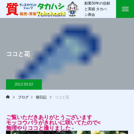
創業50年の信頼
と実績 タカハ
シ商会
ココと花
2012.05.02
ブログ
猫日記
ココと花
ご覧いただきありがとうございます
モッコウバラがきれいに咲いてたので<
無理やりココと撮りました