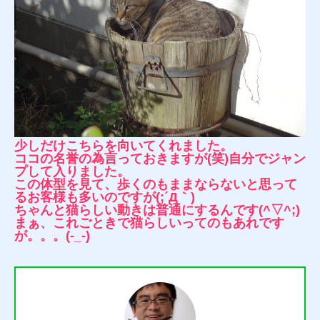
少しだけこちらを向いてくれました。
ココの名誉の為言っておきますが(笑)自分でジャン
プして入りました。
この体型を見て、歩くのもままならないと思って
るお客様も多いのですが(;´Д｀)
ちゃんと猫らしい動きは普通にするんです(^▽^;)
まぁ、これごときで猫らしいってのもあれです
が。。。(-_-)