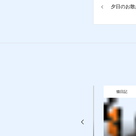
夕日のお散
お問合せ
猫日記
質預かり
買取り
販売
お問合
猫日記
猫日記