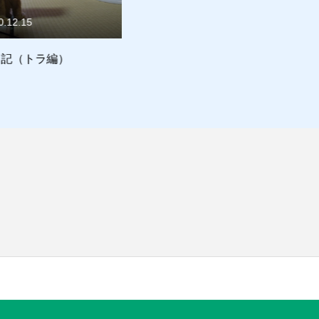
15
2015.08.23
トラ編）
テーブル
明
ま