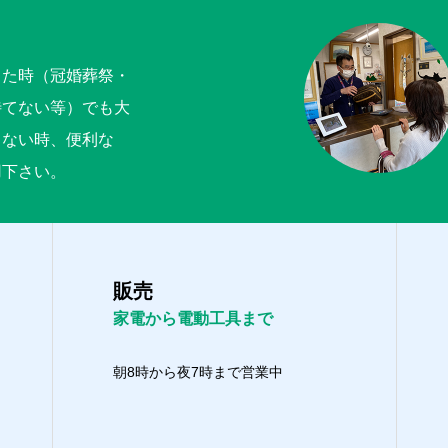
った時（冠婚葬祭・
待てない等）でも大
くない時、便利な
用下さい。
販売
家電から電動工具まで
朝8時から夜7時まで営業中