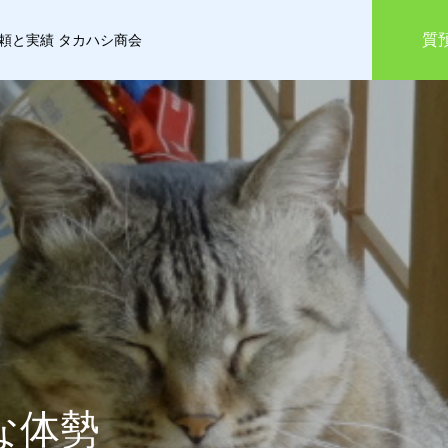
質
信頼と実績 タカハシ商会
な体勢