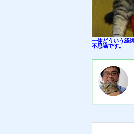
一体どういう経
不思議です。
質預かり
買取り
販売