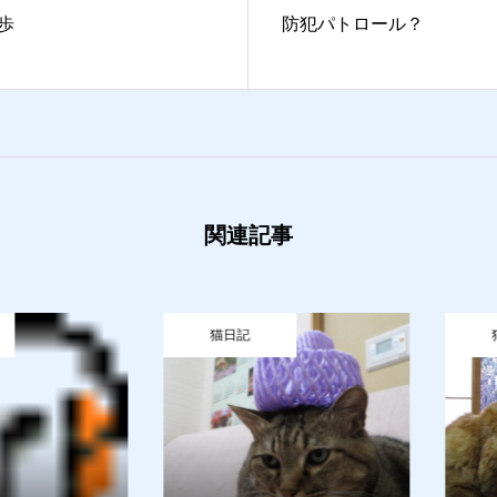
歩
防犯パトロール？
関連記事
せ
猫日記
猫日記
猫日記