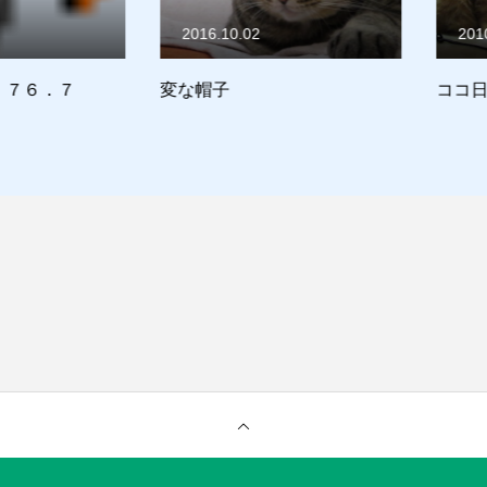
2016.10.02
2010.12.
６．７
変な帽子
ココ日記（