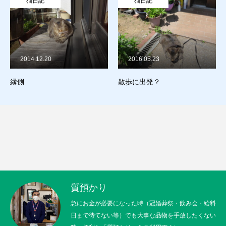
猫日記
猫日記
販売
お問合せ
2016.05.23
2015.09.09
猫日記
散歩に出発？
腹出し
質預かり
買取り
販売
お問合せ
猫日記
質預かり
急にお金が必要になった時（冠婚葬祭・飲み会・給料
日まで待てない等）でも大事な品物を手放したくない