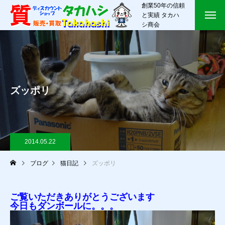
創業50年の信頼
と実績 タカハ
シ商会
ズッポリ
2014.05.22
ブログ
猫日記
ズッポリ
ご覧いただきありがとうございます
今日もダンボールに。。。