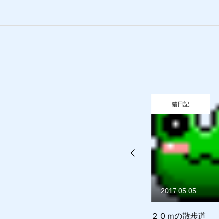
お問合せ
猫日記
猫日記
猫日記
質預かり
買取り
販売
お問合
2015.10.24
2017.05.05
夕日にあたる。。。
２０ｍの散歩道