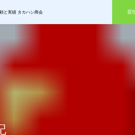
質
信頼と実績 タカハシ商会
記