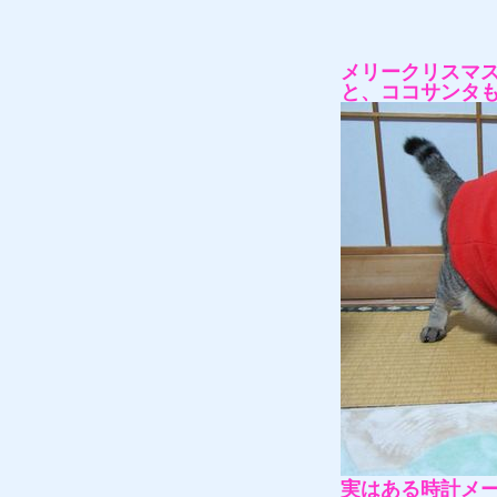
メリークリスマ
と、ココサンタ
実はある時計メ