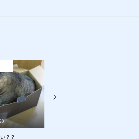
猫日記
23
2023.05.25
い？？
あっかんべ
コ