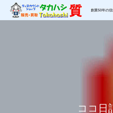
創業50年の
ココ日