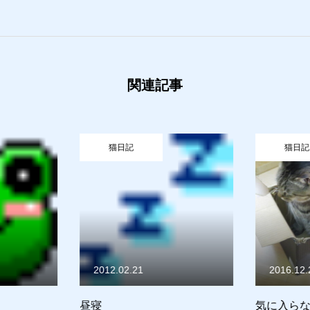
関連記事
猫日記
猫日記
せ
猫日記
2012.02.21
2016.12.
昼寝
気に入らな