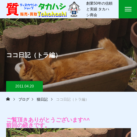
創業50年の信頼
と実績 タカハ
シ商会
ココ日記（トラ編）
2011.04.20
ブログ
猫日記
ココ日記（トラ編）
ご覧頂きありがとうございます^^
前回の続きです。