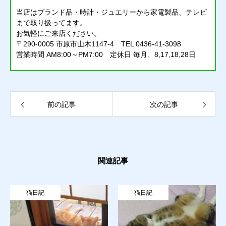
当店はブランド品・時計・ジュエリーから家電製品、テレビ
まで取り扱ってます。
お気軽にご来店ください。
〒290-0005 市原市山木1147-4 TEL 0436-41-3098
営業時間 AM8:00～PM7:00 定休日 毎月、8,17,18,28日
質預かり
買取り
前の記事
次の記事
販売
お問合せ
関連記事
猫日記
質預かり
買取り
販売
お問合せ
猫日記
猫日記
猫日記