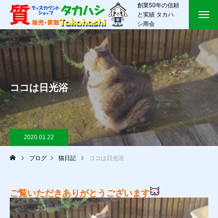
創業50年の信頼
と実績 タカハ
シ商会
ココは日光浴
2020.01.22
ブログ
猫日記
ココは日光浴
ご覧いただきありがとうございます