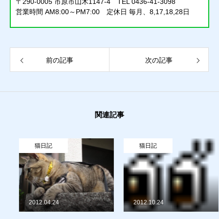
〒290-0005 市原市山木1147-4 TEL 0436-41-3098
営業時間 AM8:00～PM7:00 定休日 毎月、8,17,18,28日
質預かり
前の記事
次の記事
買取り
販売
関連記事
お問合せ
猫日記
猫日記
猫日記
質預かり
買取り
販売
お問合せ
猫日記
2012.04.24
2012.10.24