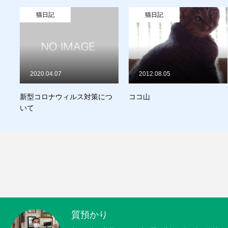
買取り
猫日記
猫日記
販売
お問合せ
2020.04.07
2012.08.05
猫日記
新型コロナウィルス対策につ
ココ山
質預かり
買取り
販売
お問合せ
猫日記
いて
質預かり