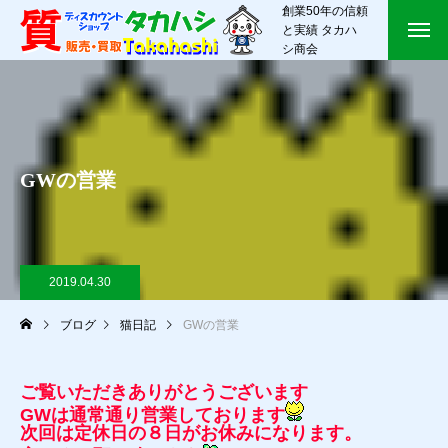
創業50年の信頼
と実績 タカハ
シ商会
GWの営業
2019.04.30
ブログ
猫日記
GWの営業
ご覧いただきありがとうございます
GWは通常通り営業しております
次回は定休日の８日がお休みになります。