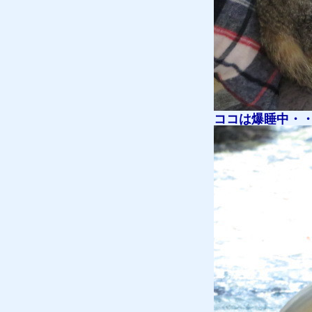
ココは爆睡中・
質預かり
買取り