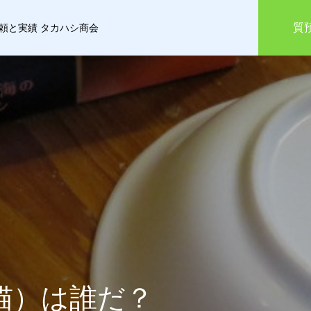
質
信頼と実績 タカハシ商会
猫）は誰だ？