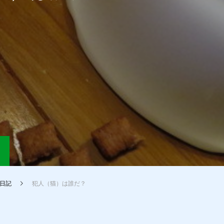
日記
犯人（猫）は誰だ？