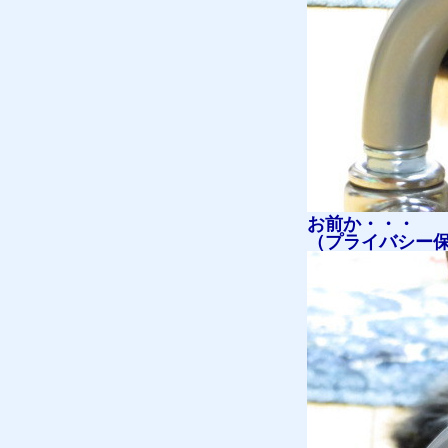
販売
お問合せ
猫日記
お前か・・・
（プライバシー
質預かり
買取り
販売
お問合