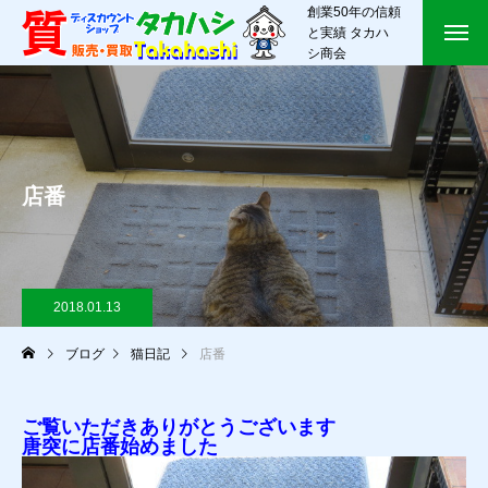
創業50年の信頼
と実績 タカハ
シ商会
店番
2018.01.13
ブログ
猫日記
店番
ご覧いただきありがとうございます
唐突に店番始めました