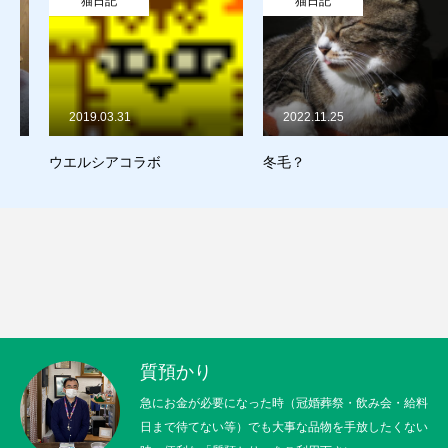
猫日記
猫日記
販売
お問合せ
2019.03.31
2022.11.25
猫日記
ウエルシアコラボ
冬毛？
質預かり
買取り
販売
お問合せ
猫日記
質預かり
急にお金が必要になった時（冠婚葬祭・飲み会・給料
日まで待てない等）でも大事な品物を手放したくない