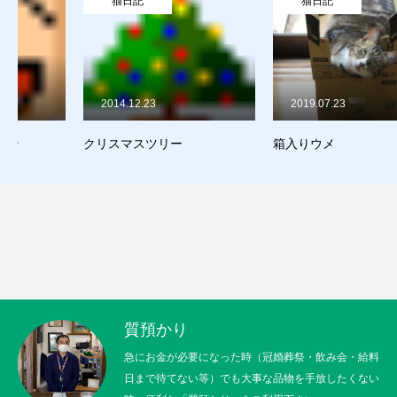
猫日記
猫日記
販売
お問合せ
2014.12.23
2019.07.23
猫日記
クリスマスツリー
箱入りウメ
質預かり
買取り
販売
お問合せ
猫日記
質預かり
急にお金が必要になった時（冠婚葬祭・飲み会・給料
日まで待てない等）でも大事な品物を手放したくない