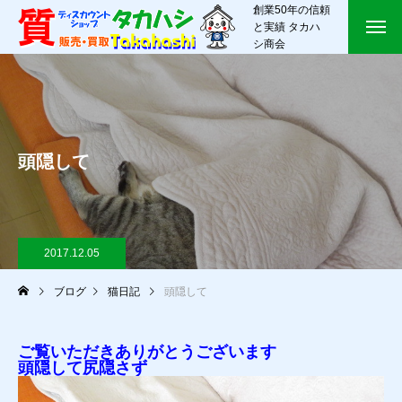
創業50年の信頼
と実績 タカハ
シ商会
頭隠して
2017.12.05
ブログ
猫日記
頭隠して
ご覧いただきありがとうございます
頭隠して尻隠さず