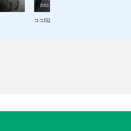
21
2021.03.30
メガネ
お