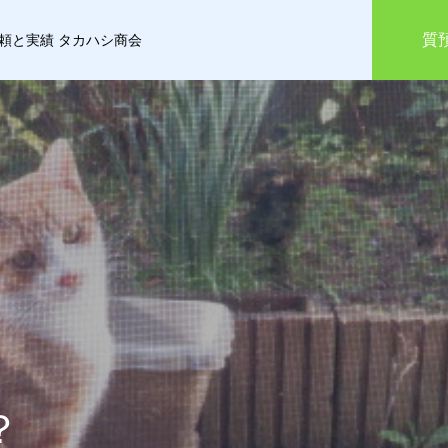
質
信頼と実績 タカハシ商会
？