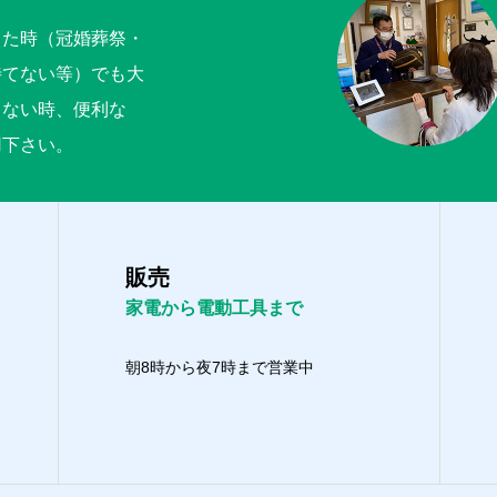
った時（冠婚葬祭・
待てない等）でも大
くない時、便利な
用下さい。
販売
家電から電動工具まで
朝8時から夜7時まで営業中