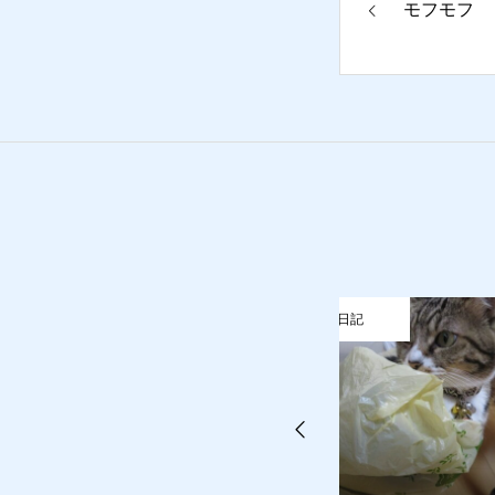
モフモフ
お問合せ
猫日記
質預かり
買取り
販売
お問合
猫日記
猫日記