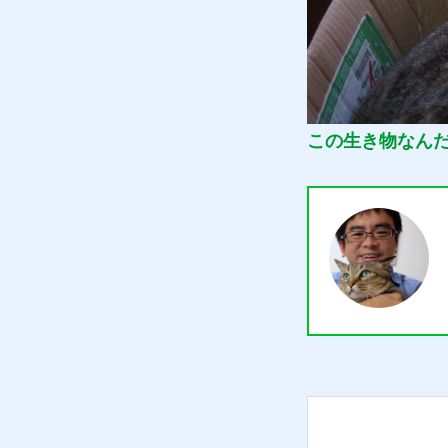
この生き物なん
質預かり
買取り
販売