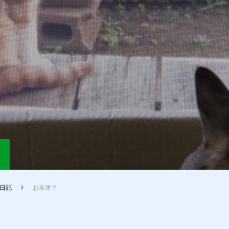
日記
お友達？