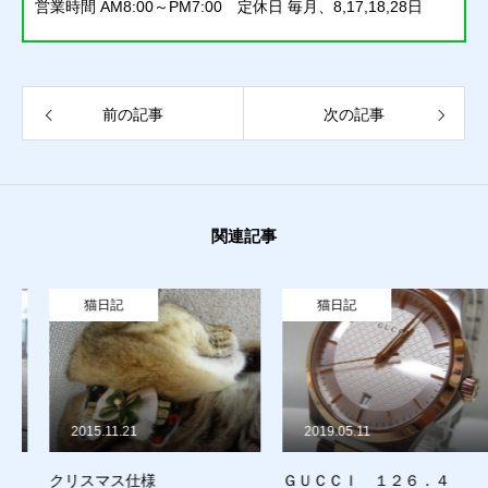
営業時間 AM8:00～PM7:00 定休日 毎月、8,17,18,28日
質預かり
前の記事
次の記事
買取り
販売
関連記事
お問合せ
猫日記
猫日記
猫日記
質預かり
買取り
販売
お問合せ
猫日記
2015.11.21
2019.05.11
クリスマス仕様
ＧＵＣＣＩ １２６．４