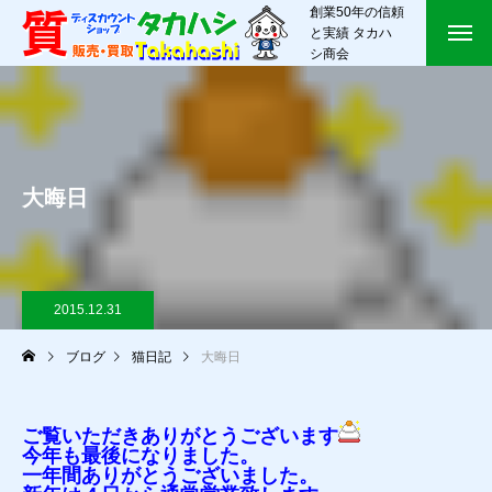
創業50年の信頼
と実績 タカハ
シ商会
大晦日
2015.12.31
ブログ
猫日記
大晦日
ご覧いただきありがとうございます
今年も最後になりました。
一年間ありがとうございました。