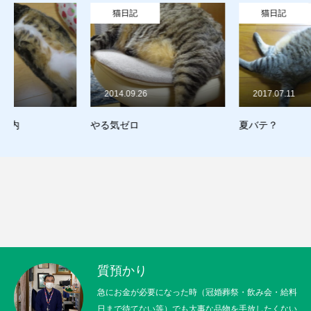
買取り
猫日記
猫日記
販売
お問合せ
2014.09.26
2017.07.11
猫日記
質預かり
買取り
販売
お問合せ
猫日記
やる気ゼロ
夏バテ？
質預かり
急にお金が必要になった時（冠婚葬祭・飲み会・給料
日まで待てない等）でも大事な品物を手放したくない