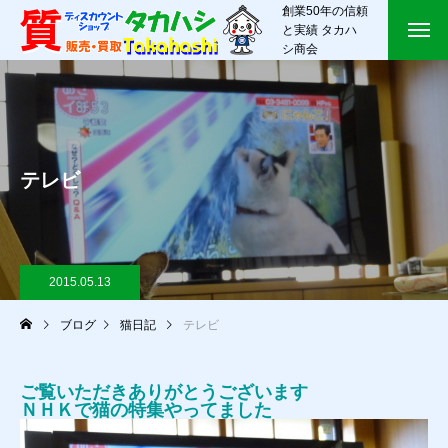
創業50年の信頼
と実績 タカハ
シ商会
テレビ
2015.05.13
ブログ
猫日記
テレビ
ご覧いただきありがとうございます
ＮＨＫで猫の特集やってました