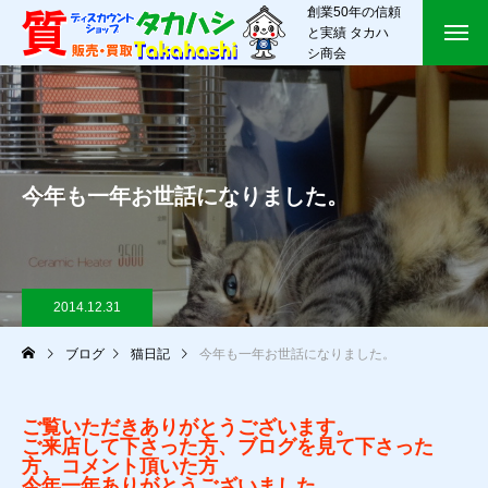
創業50年の信頼
と実績 タカハ
シ商会
今年も一年お世話になりました。
2014.12.31
ブログ
猫日記
今年も一年お世話になりました。
ご覧いただきありがとうございます。
ご来店して下さった方、ブログを見て下さった
方、コメント頂いた方
今年一年ありがとうございました。