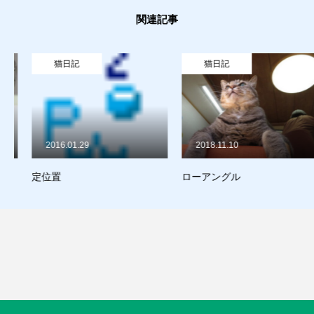
関連記事
買取り
販売
猫日記
猫日記
お問合せ
猫日記
2016.01.29
2018.11.10
質預かり
買取り
販売
お問合せ
猫日記
定位置
ローアングル