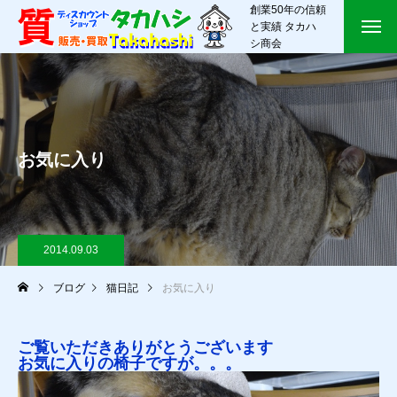
創業50年の信頼
と実績 タカハ
シ商会
お気に入り
2014.09.03
ブログ
猫日記
お気に入り
ご覧いただきありがとうございます
お気に入りの椅子ですが。。。