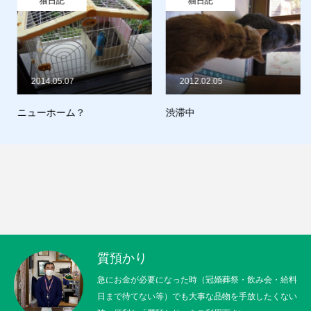
猫日記
猫日記
販売
お問合せ
2014.05.07
2012.02.05
猫日記
ニューホーム？
渋滞中
質預かり
買取り
販売
お問合せ
猫日記
質預かり
急にお金が必要になった時（冠婚葬祭・飲み会・給料
日まで待てない等）でも大事な品物を手放したくない