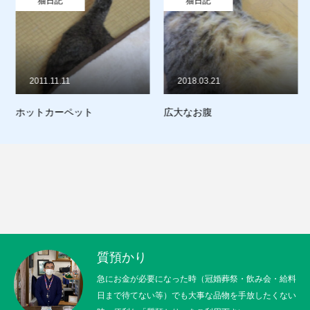
猫日記
猫日記
販売
お問合せ
2011.11.11
2018.03.21
猫日記
ホットカーペット
広大なお腹
質預かり
買取り
販売
お問合せ
猫日記
質預かり
急にお金が必要になった時（冠婚葬祭・飲み会・給料
日まで待てない等）でも大事な品物を手放したくない