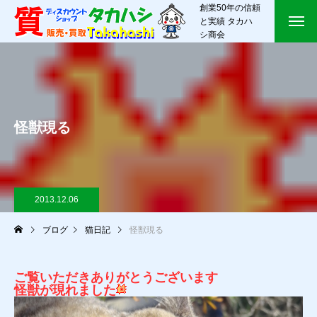
創業50年の信頼
と実績 タカハ
シ商会
怪獣現る
2013.12.06
ブログ
猫日記
怪獣現る
ご覧いただきありがとうございます
怪獣が現れました