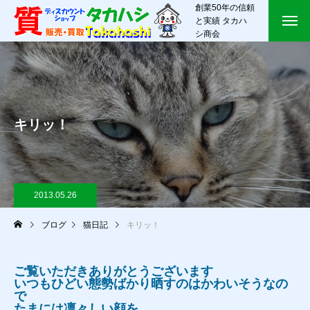
創業50年の信頼
と実績 タカハ
シ商会
キリッ！
2013.05.26
ブログ
猫日記
キリッ！
ご覧いただきありがとうございます
いつもひどい態勢ばかり晒すのはかわいそうなの
で
たまには凛々しい顔を。。。