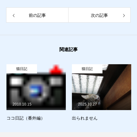
猫日記
前の記事
次の記事
質預かり
買取り
販売
お問合せ
猫日記
関連記事
猫日記
猫日記
2010.10.15
2025.10.27
ココ日記（番外編）
出られません