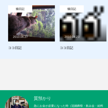
買取り
猫日記
猫日記
販売
お問合せ
2010.06.27
2010.04.23
猫日記
質預かり
買取り
販売
お問合せ
猫日記
ココ日記
ココ日記
質預かり
急にお金が必要になった時（冠婚葬祭・飲み会・給料