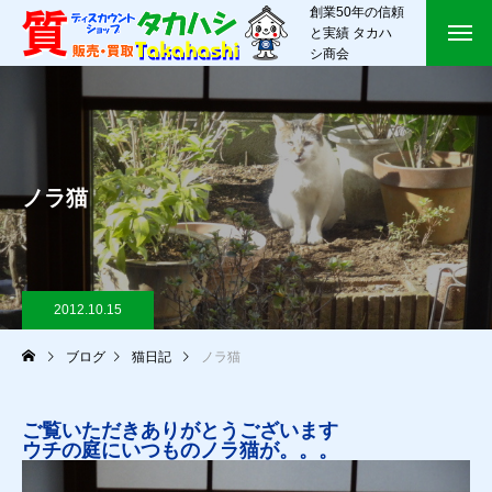
創業50年の信頼
と実績 タカハ
シ商会
ノラ猫
2012.10.15
ブログ
猫日記
ノラ猫
ご覧いただきありがとうございます
ウチの庭にいつものノラ猫が。。。