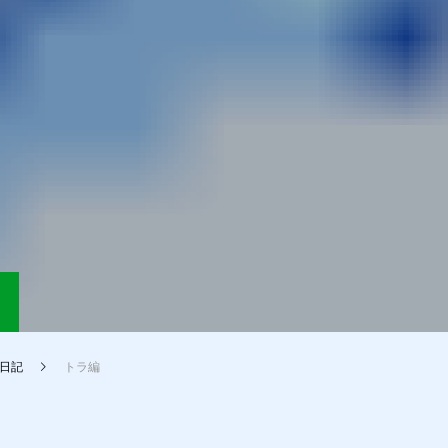
日記
トラ編