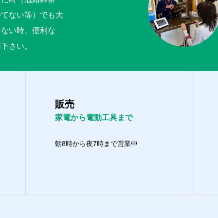
待てない等）でも大
くない時、便利な
用下さい。
販売
家電から電動工具まで
朝8時から夜7時まで営業中