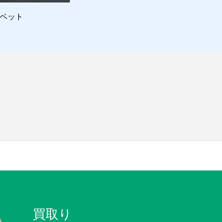
ペット
時短営業
な
買取り