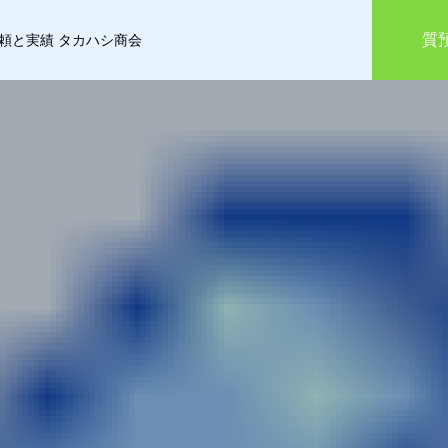
質
信頼と実績 タカハシ商会