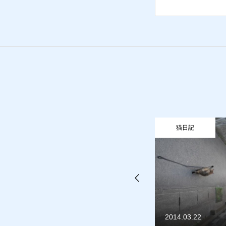
質預かり
買取り
販売
お問合
猫日記
猫日記
2016.05.23
2014.03.22