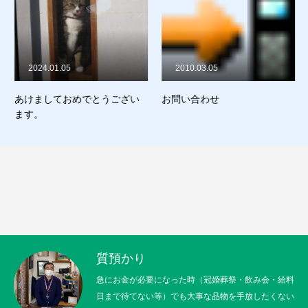
販売
お問合せ
2024.01.05
2010.03.05
猫日記
あけましておめでとうござい
お問い合わせ
ます。
質預かり
買取り
販売
お問合せ
猫日記
質預かり
急にお金が必要になった時（冠婚葬祭・飲み会・給料
日まで待てない等）でも大事な品物を手放したくない