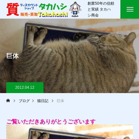
創業50年の信頼
と実績 タカハ
シ商会
巨体
2012.04.12
ブログ
猫日記
巨体
ご覧いただきありがとうございます