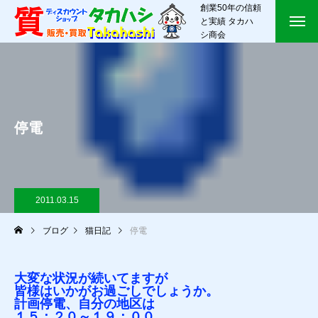
創業50年の信頼
と実績 タカハ
シ商会
停電
2011.03.15
ブログ
猫日記
停電
大変な状況が続いてますが
皆様はいかがお過ごしでしょうか。
計画停電、自分の地区は
１５：２０～１９：００