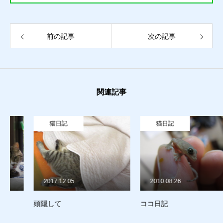
前の記事
次の記事
関連記事
猫日記
猫日記
質預かり
買取り
2017.12.05
2010.08.26
販売
頭隠して
ココ日記
お問合せ