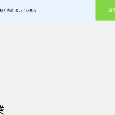
質
信頼と実績 タカハシ商会
業