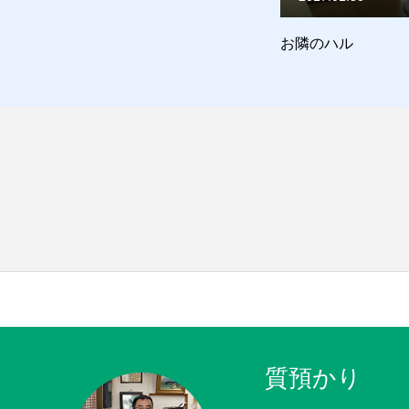
質預かり
買取り
販売
お問合
お隣のハル
質屋バ
質預かり