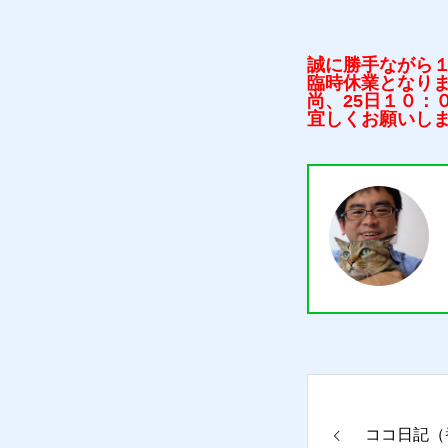
誠に勝手ながら
臨時休業となります
尚、25日１０：
宜しくお願いし
質預かり
ココ日記（