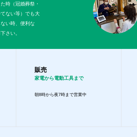
った時（冠婚葬祭・
待てない等）でも大
くない時、便利な
用下さい。
販売
家電から電動工具まで
朝8時から夜7時まで営業中