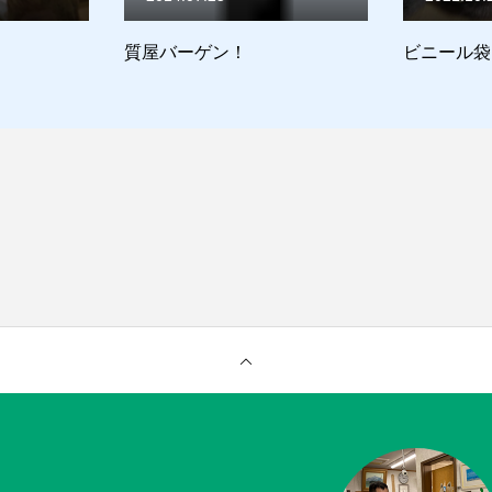
せ
猫日記
ーゲン！
ビニール袋