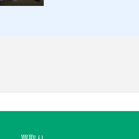
ごろごろ
ココ日記
買取り