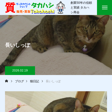
創業50年の信頼
と実績 タカハ
シ商会
長いしっぽ
2026.02.19
ブログ
猫日記
長いしっぽ