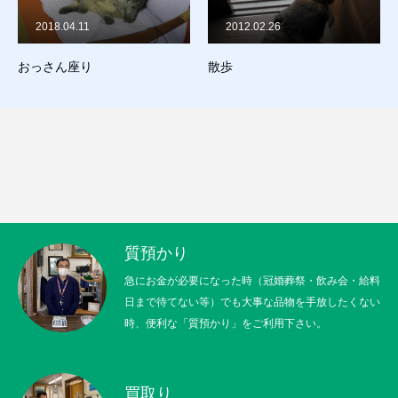
018.04.11
2012.02.26
2012
お問合せ
っさん座り
散歩
検証不
猫日記
質預かり
買取り
販売
お問合せ
猫日記
質預かり
急にお金が必要になった時（冠婚葬祭・飲み会・給料
日まで待てない等）でも大事な品物を手放したくない
時、便利な「質預かり」をご利用下さい。
買取り