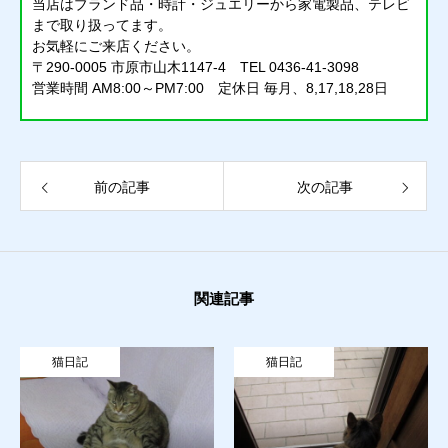
当店はブランド品・時計・ジュエリーから家電製品、テレビ
まで取り扱ってます。
お気軽にご来店ください。
〒290-0005 市原市山木1147-4 TEL 0436-41-3098
営業時間 AM8:00～PM7:00 定休日 毎月、8,17,18,28日
前の記事
次の記事
関連記事
質預かり
猫日記
猫日記
猫
買取り
販売