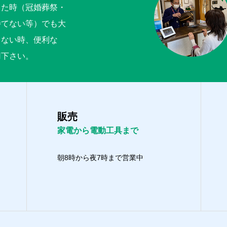
った時（冠婚葬祭・
待てない等）でも大
くない時、便利な
用下さい。
販売
家電から電動工具まで
朝8時から夜7時まで営業中