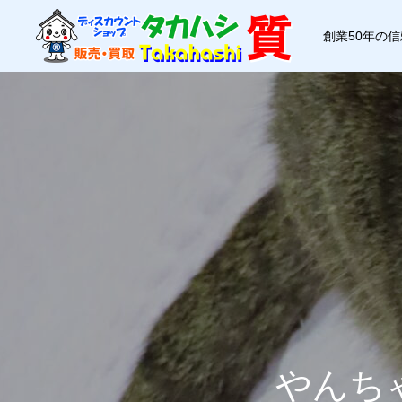
創業50年の
やんち