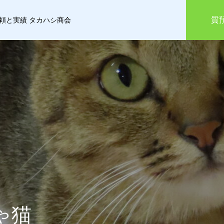
質
信頼と実績 タカハシ商会
ゃ猫